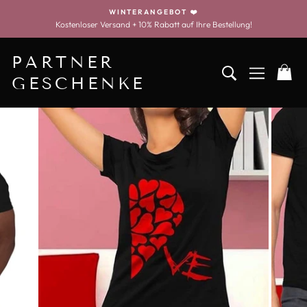
Zum
WINTERANGEBOT ❤️
Inhalt
Kostenloser Versand + 10% Rabatt auf Ihre Bestellung!
Diashow
springen
anhalten
PARTNER
SUCHEN NA
NAVIGA
W
GESCHENKE