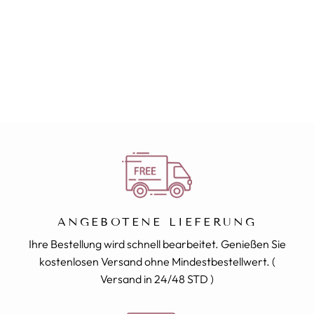
Polyester und Spandex
Elastischer / dehnbarer Stoff
Rundhalsausschnitt / gerader Schnitt
T-SHIRT VALENTINSTAG
Knitterfrei
Ultra-schnell trocknend
19,00€
⚠️ Der angezeigte Preis gilt
für 1 T-Shirt
** Denken Sie an den
Größenleitfaden
!
Verpassen Sie nicht die Gelegenheit, Ihre Liebe auf besondere Weise
zu zeigen. Diese T-Shirts sind das perfekte Geschenk für den
Valentinstag oder jeden anderen besonderen Anlass. Bestellen Sie
jetzt und machen Sie Ihren Partner glücklich!
ANGEBOTENE LIEFERUNG
Ihre Bestellung wird schnell bearbeitet. Genießen Sie
kostenlosen Versand ohne Mindestbestellwert. (
Versand in 24/48 STD )