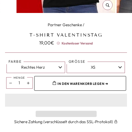
SCHLIESSEN (
ESC)
Partner Geschenke
/
T-SHIRT VALENTINSTAG
Normaler
19,00€
Kostenloser Versand
Preis
FARBE
GRÖSSE
MENGE
IN DEN WARENKORB LEGEN ➜
−
+
Sichere Zahlung (verschlüsselt durch das SSL-Protokoll)